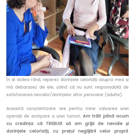
În al doilea rând, reperez dorințele celorlalți asupra mea și
mă debarasez de ele, știind că nu sunt responsabilă de
satisfacerea nevoilor/dorințelor altor persoane (adulte).
Această conștientizare are pentru mine valoarea unei
operații de extirpare a unei tumori.
Am trăit până acum
cu credința că TREBUIE să am grijă de nevoile și
dorințele celorlalți, cu prețul neglijării celor proprii
.