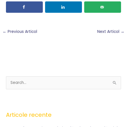
←
Previous Articol
Next Articol
→
S
e
a
r
Articole recente
c
h