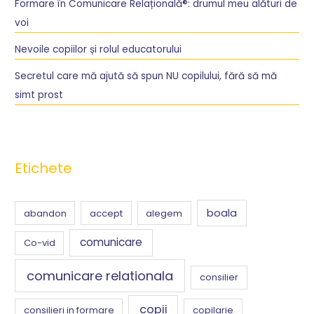
Formare în Comunicare Relațională®: drumul meu alături de
f
voi
o
r
Nevoile copiilor și rolul educatorului
:
Secretul care mă ajută să spun NU copilului, fără să mă
simt prost
Etichete
boala
abandon
accept
alegem
comunicare
Co-vid
comunicare relationala
consilier
copii
consilieri in formare
copilarie