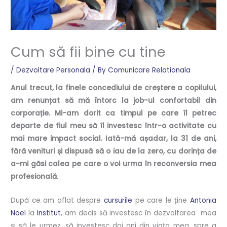
Cum să fii bine cu tine
/
Dezvoltare Personala
/ By
Comunicare Relationala
Anul trecut, la finele concediului de creștere a copilului,
am renunțat să mă întorc la job-ul confortabil din
corporație. Mi-am dorit ca timpul pe care îl petrec
departe de fiul meu să îl investesc într-o activitate cu
mai mare impact social. Iată-mă așadar, la 31 de ani,
fără venituri și dispusă să o iau de la zero, cu dorința de
a-mi găsi calea pe care o voi urma în reconversia mea
profesională
.
După ce am aflat despre
cursurile
pe care le ține
Antonia
Noel
la
Institut
, am decis să investesc în dezvoltarea mea
și să le urmez, să investesc doi ani din viața mea, spre a