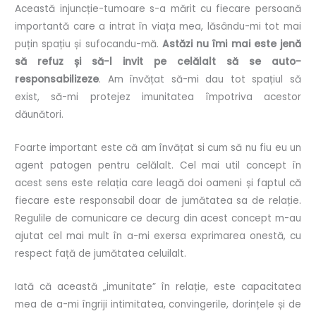
Această injuncție-tumoare s-a mărit cu fiecare persoană
importantă care a intrat în viața mea, lăsându-mi tot mai
puțin spațiu și sufocandu-mă.
Astăzi nu îmi mai este jenă
să refuz și să-l invit pe celălalt să se auto-
responsabilizeze
. Am învățat să-mi dau tot spațiul să
exist, să-mi protejez imunitatea împotriva acestor
dăunători.
Foarte important este că am învățat si cum să nu fiu eu un
agent patogen pentru celălalt. Cel mai util concept în
acest sens este relația care leagă doi oameni și faptul că
fiecare este responsabil doar de jumătatea sa de relație.
Regulile de comunicare ce decurg din acest concept m-au
ajutat cel mai mult în a-mi exersa exprimarea onestă, cu
respect față de jumătatea celuilalt.
Iată că această „imunitate” în relație, este capacitatea
mea de a-mi îngriji intimitatea, convingerile, dorințele și de