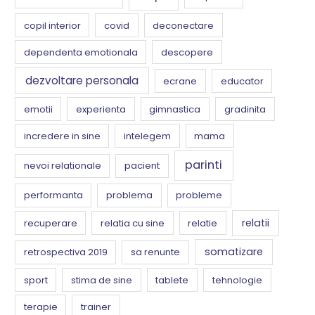
copil interior
covid
deconectare
dependenta emotionala
descopere
dezvoltare personala
ecrane
educator
emotii
experienta
gimnastica
gradinita
incredere in sine
intelegem
mama
parinti
nevoi relationale
pacient
performanta
problema
probleme
relatii
recuperare
relatia cu sine
relatie
somatizare
retrospectiva 2019
sa renunte
sport
stima de sine
tablete
tehnologie
terapie
trainer