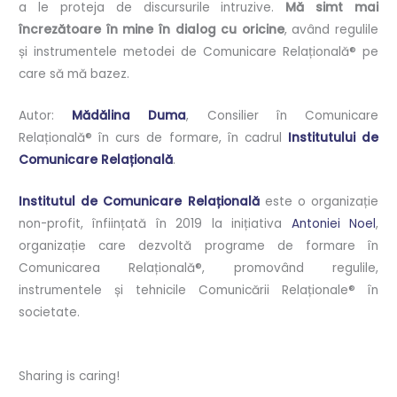
a le proteja de discursurile intruzive.
Mă simt mai
încrezătoare în mine
în
dialog cu oricine
, având regulile
și instrumentele metodei de Comunicare Relațională® pe
care să mă bazez.
Autor:
Mădălina Duma
, Consilier în Comunicare
Relațională® în curs de formare, în cadrul
Institutului de
Comunicare Relațională
.
Institutul de Comunicare Relațională
este o organizație
non-profit, înființată în 2019 la inițiativa
Antoniei Noel
,
organizație care dezvoltă programe de formare în
Comunicarea Relațională®, promovând regulile,
instrumentele și tehnicile Comunicării Relaționale® în
societate.
Sharing is caring!