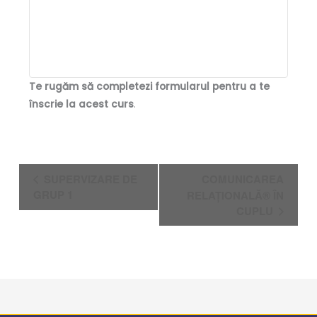
Te rugăm să completezi formularul pentru a te
înscrie la acest curs
.
Navigare
SUPERVIZARE DE
COMUNICAREA
în
GRUP 1
RELAȚIONALĂ® ÎN
Eveniment
CUPLU