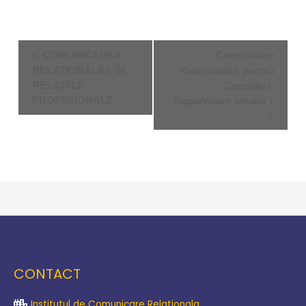
Navigare
COMUNICAREA
Comunicare
în
RELAȚIONALĂ® ÎN
Relațională® pentru
Eveniment
RELAȚIILE
Consilieri-
PROFESIONALE
Supervizare anuală 1
CONTACT
Institutul de Comunicare Relationala