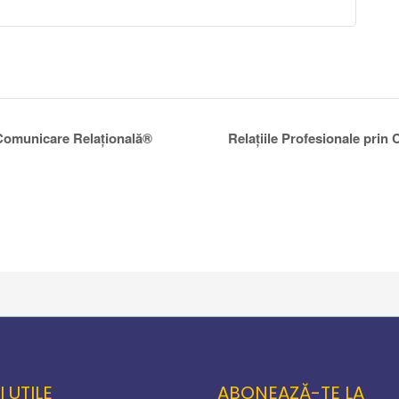
 Comunicare Relațională®
Relațiile Profesionale prin
I UTILE
ABONEAZĂ-TE LA