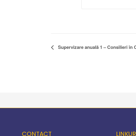
Navigare
Supervizare anuală 1 – Consilieri în
în
Eveniment
CONTACT
LINKUR