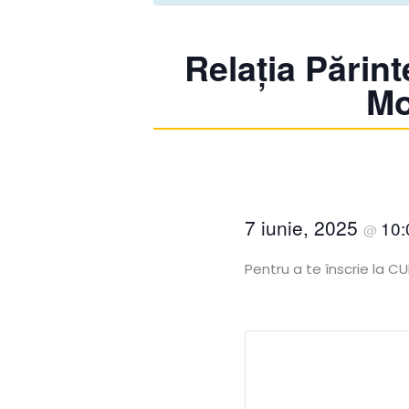
Relația Părin
Mo
7 iunie, 2025
10
@
Pentru a te înscrie la C