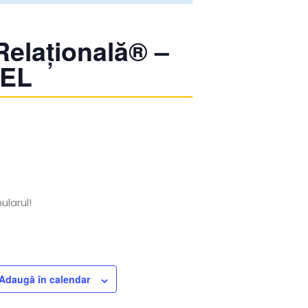
Relațională® –
OEL
ularul!
Adaugă în calendar