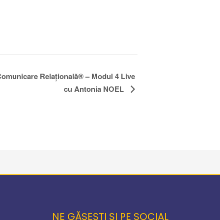
 Comunicare Relațională® – Modul 4 Live
cu Antonia NOEL
NE GĂSEȘTI ȘI PE SOCIAL