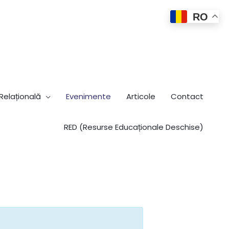
RO
elațională
Evenimente
Articole
Contact
RED (Resurse Educaționale Deschise)