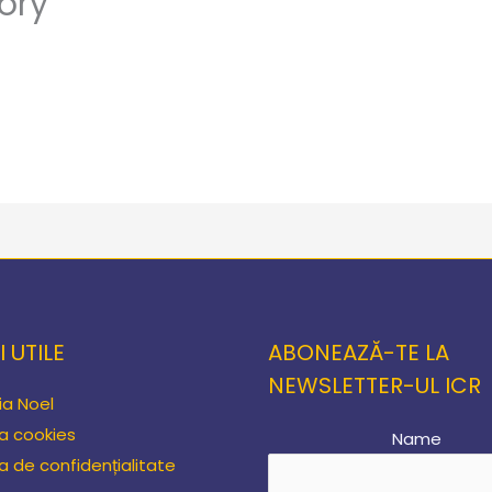
ory
I UTILE
ABONEAZĂ-TE LA
NEWSLETTER-UL ICR
ia Noel
ca cookies
Name
ca de confidențialitate