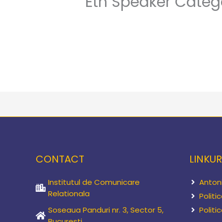
Etn Speaker Categ
CONTACT
LINKUR
Institutul de Comunicare
Anton
Relationala
Politi
Soseaua Panduri nr. 3, Sector 5,
Politi
Bucuresti