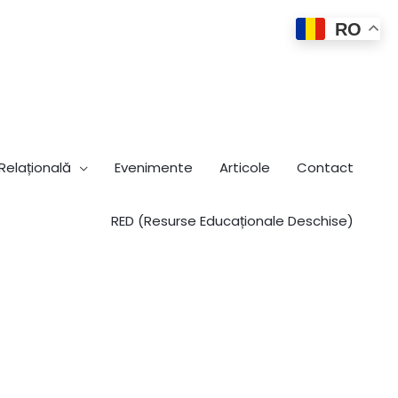
RO
elațională
Evenimente
Articole
Contact
RED (Resurse Educaționale Deschise)