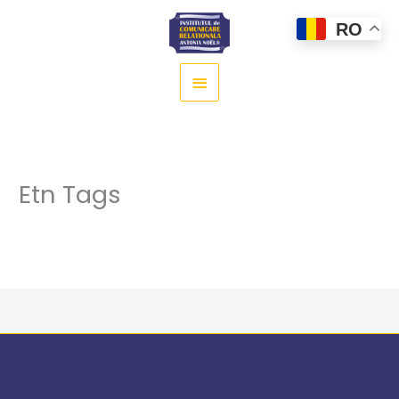
Main
RO
Menu
Etn Tags