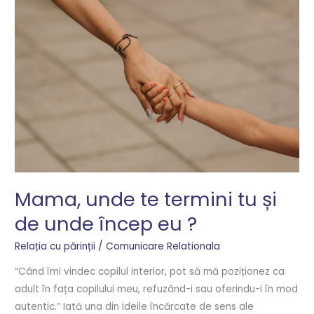
unde
te
termini
tu
și
de
unde
încep
eu
?
Mama, unde te termini tu și
de unde încep eu ?
Relația cu părinții
/
Comunicare Relationala
“Când îmi vindec copilul interior, pot să mă poziționez ca
adult în fața copilului meu, refuzând-i sau oferindu-i în mod
autentic.” Iată una din ideile încărcate de sens ale