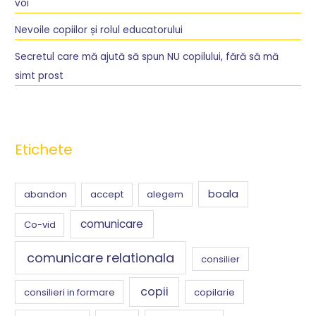
voi
o
r
Nevoile copiilor și rolul educatorului
:
Secretul care mă ajută să spun NU copilului, fără să mă
simt prost
Etichete
boala
abandon
accept
alegem
comunicare
Co-vid
comunicare relationala
consilier
copii
consilieri in formare
copilarie