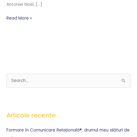
Antoniei Noël, […]
Read More »
S
e
a
r
Articole recente
c
h
Formare în Comunicare Relațională®: drumul meu alături de
f