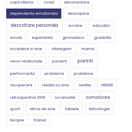
copil interior
covid
deconectare
dependenta emotionala
descopere
dezvoltare personala
ecrane
educator
emotii
experienta
gimnastica
gradinita
incredere in sine
intelegem
mama
parinti
nevoi relationale
pacient
performanta
problema
probleme
relatii
recuperare
relatia cu sine
relatie
somatizare
retrospectiva 2019
sa renunte
sport
stima de sine
tablete
tehnologie
terapie
trainer