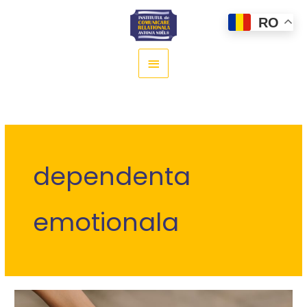
Main
RO
Menu
dependenta
emotionala
Mama,