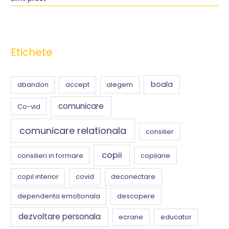
Etichete
boala
abandon
accept
alegem
comunicare
Co-vid
comunicare relationala
consilier
copii
consilieri in formare
copilarie
copil interior
covid
deconectare
dependenta emotionala
descopere
dezvoltare personala
ecrane
educator