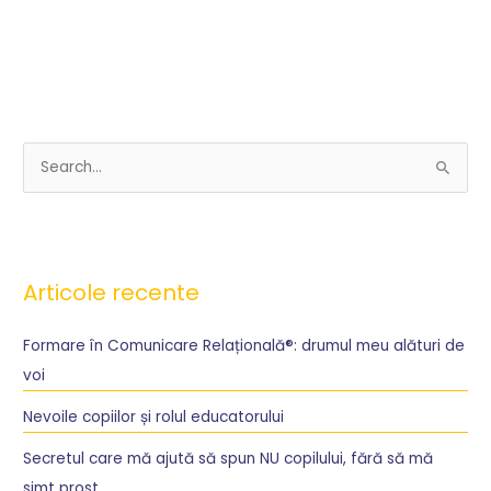
S
e
a
r
Articole recente
c
h
Formare în Comunicare Relațională®: drumul meu alături de
f
voi
o
r
Nevoile copiilor și rolul educatorului
:
Secretul care mă ajută să spun NU copilului, fără să mă
simt prost