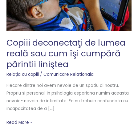
reală
sau
cum
îşi
cumpără
Copiii deconectaţi de lumea
părintii
reală sau cum îşi cumpără
liniştea
părintii liniştea
Relația cu copiii
/
Comunicare Relationala
Fiecare dintre noi avem nevoie de un spatiu al nostru.
Propriu si personal. In psihologia esperiana numim aceasta
nevoie- nevoia de intimitate. Ea nu trebuie confundata cu
incapacitatea de a […]
Read More »