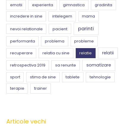
emotii
experienta
gimnastica
gradinita
incredere in sine
intelegem
mama
parinti
nevoi relationale
pacient
performanta
problema
probleme
relatii
recuperare
relatia cu sine
relatie
somatizare
retrospectiva 2019
sa renunte
sport
stima de sine
tablete
tehnologie
terapie
trainer
Articole vechi